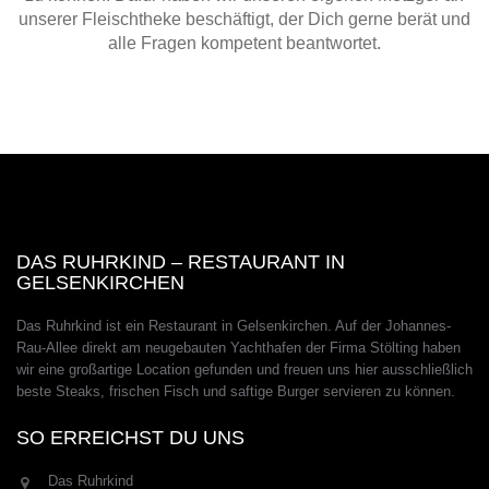
unserer Fleischtheke beschäftigt, der Dich gerne berät und
alle Fragen kompetent beantwortet.
DAS RUHRKIND – RESTAURANT IN
GELSENKIRCHEN
Das Ruhrkind ist ein Restaurant in Gelsenkirchen. Auf der Johannes-
Rau-Allee direkt am neugebauten Yachthafen der Firma Stölting haben
wir eine großartige Location gefunden und freuen uns hier ausschließlich
beste Steaks, frischen Fisch und saftige Burger servieren zu können.
SO ERREICHST DU UNS
Das Ruhrkind