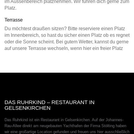
im Aussenbereich platznehmen. Wir führen dich gerne zum
Platz.
Terrasse
Du möchtest draußen sitzen? Bitte reserviere einen Platz
im Innenbereich, so hast du sicher einen Platz ob es regnet
oder die Sonne scheint. Bei gutem Wetter, kannst du gerne
auf unsere Terrasse wechseln, wenn hier ein freier Platz
DAS RUHRKIND – RESTAURANT IN
GELSENKIRCHEN
Das Ruhrkind ist ein Restaurant in Gelsenkirchen. Auf der Johannes-
Rau-Allee direkt am neugebauten Yachthafen der Firma Stölting haben
wir eine großartige Location gefunden und freuen uns hier ausschließlich